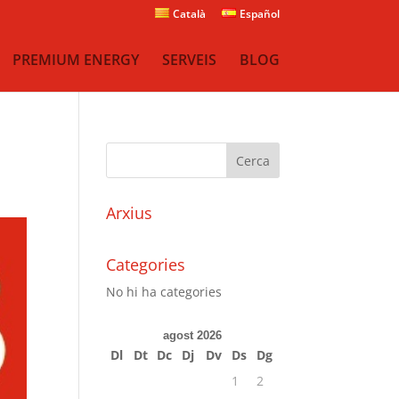
Català
Español
PREMIUM ENERGY
SERVEIS
BLOG
Arxius
Categories
No hi ha categories
agost 2026
Dl
Dt
Dc
Dj
Dv
Ds
Dg
1
2