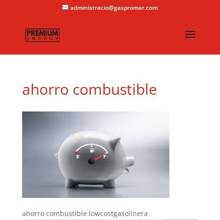
administracio@gaspromar.com
ahorro combustible
ahorro combustible lowcostgasolinera