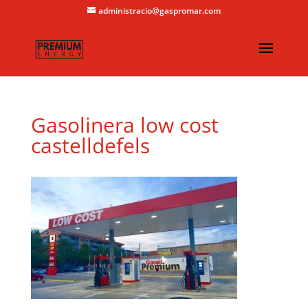
administracio@gaspromar.com
Gasolinera low cost
castelldefels