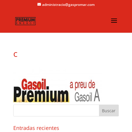
administracio@gaspromar.com
c
Entradas recientes