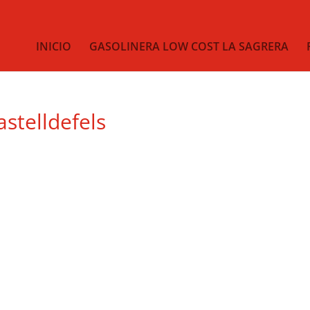
INICIO
GASOLINERA LOW COST LA SAGRERA
stelldefels