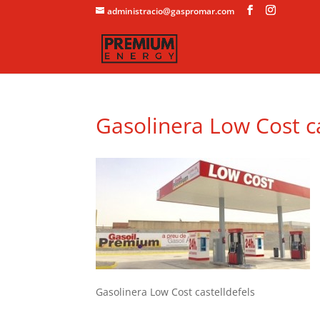
administracio@gaspromar.com
Gasolinera Low Cost ca
Gasolinera Low Cost castelldefels