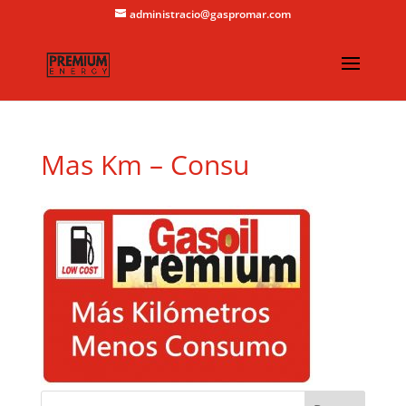
administracio@gaspromar.com
Mas Km – Consu