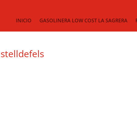
INICIO
GASOLINERA LOW COST LA SAGRERA
stelldefels