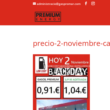
administracio@gaspromar.com
precio-2-noviembre-ca