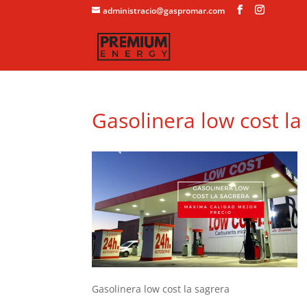
administracio@gaspromar.com
Gasolinera low cost la
Gasolinera low cost la sagrera