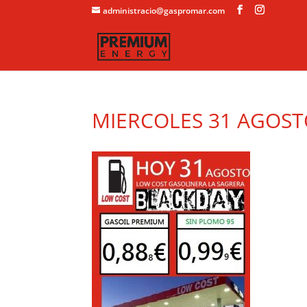
administracio@gaspromar.com
MIERCOLES 31 AGOST